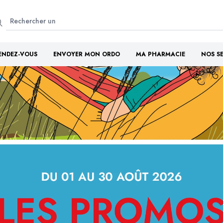
ENDEZ-VOUS
ENVOYER MON ORDO
MA PHARMACIE
NOS S
Bienvenue à la
ie Port Camargue - Port 