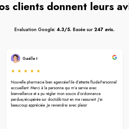
os clients donnent leurs av
Evaluation Google:
4.3/5.
Basée sur
247 avis.
Gaëlle t
★
★
★
★
★
Nouvelle pharmacie bien agencée.File d’attente fluide.Personnel
accueillant .Merci à la personne qui m’a servie avec
bienveillance et a pu régler mon soucis d’ordonnance
perdue,récupérée sur doctolib tout en me rassurant .J’ai
beaucoup appréciée .Je reviendrai avec plaisir