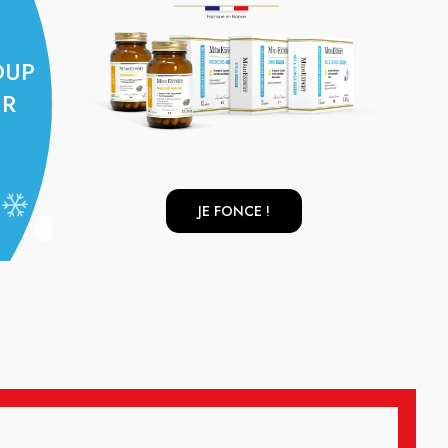
OUP
UR
JE FONCE !