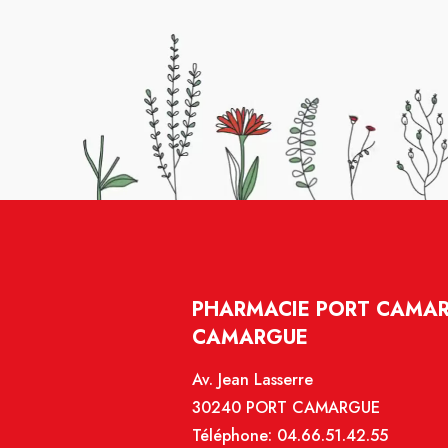
PHARMACIE PORT CAMAR
CAMARGUE
Av. Jean Lasserre
30240 PORT CAMARGUE
Téléphone:
04.66.51.42.55