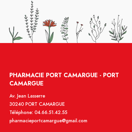
PHARMACIE PORT CAMARGUE - PORT
CAMARGUE
Av. Jean Lasserre
30240 PORT CAMARGUE
Téléphone:
04.66.51.42.55
pharmacieportcamargue@gmail.com