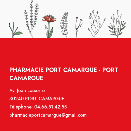
PHARMACIE PORT CAMARGUE - PORT
CAMARGUE
Av. Jean Lasserre
30240 PORT CAMARGUE
Téléphone:
04.66.51.42.55
pharmacieportcamargue@gmail.com