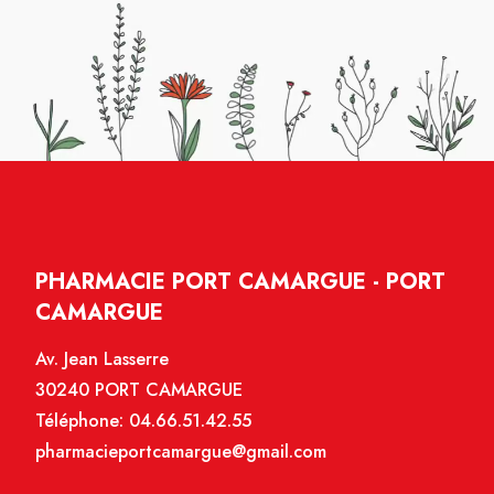
PHARMACIE PORT CAMARGUE - PORT
CAMARGUE
Av. Jean Lasserre
30240 PORT CAMARGUE
Téléphone:
04.66.51.42.55
pharmacieportcamargue@gmail.com