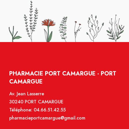
PHARMACIE PORT CAMARGUE - PORT
CAMARGUE
Av. Jean Lasserre
30240 PORT CAMARGUE
Téléphone:
04.66.51.42.55
pharmacieportcamargue@gmail.com