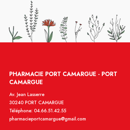
PHARMACIE PORT CAMARGUE - PORT
CAMARGUE
Av. Jean Lasserre
30240 PORT CAMARGUE
Téléphone:
04.66.51.42.55
pharmacieportcamargue@gmail.com