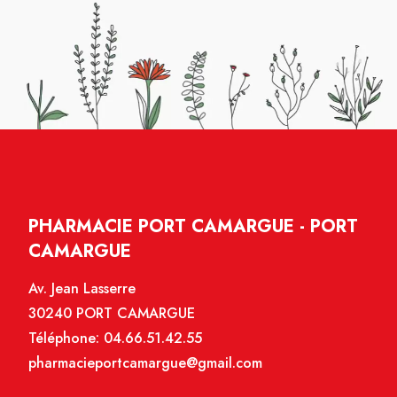
PHARMACIE PORT CAMARGUE - PORT
CAMARGUE
Av. Jean Lasserre
30240 PORT CAMARGUE
Téléphone:
04.66.51.42.55
pharmacieportcamargue@gmail.com