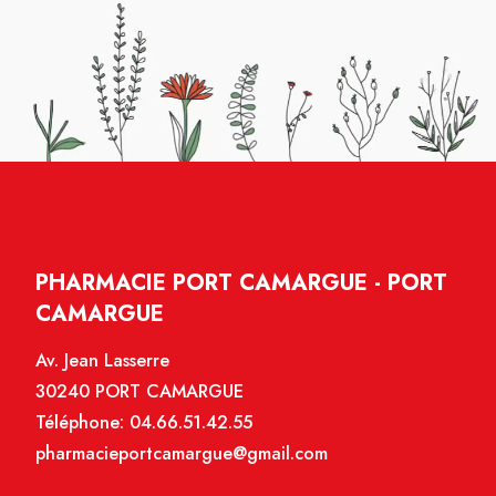
PHARMACIE PORT CAMARGUE - PORT
CAMARGUE
Av. Jean Lasserre
30240 PORT CAMARGUE
Téléphone:
04.66.51.42.55
pharmacieportcamargue@gmail.com