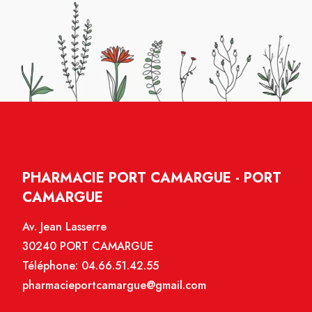
PHARMACIE PORT CAMARGUE - PORT
CAMARGUE
Av. Jean Lasserre
30240 PORT CAMARGUE
Téléphone:
04.66.51.42.55
pharmacieportcamargue@gmail.com