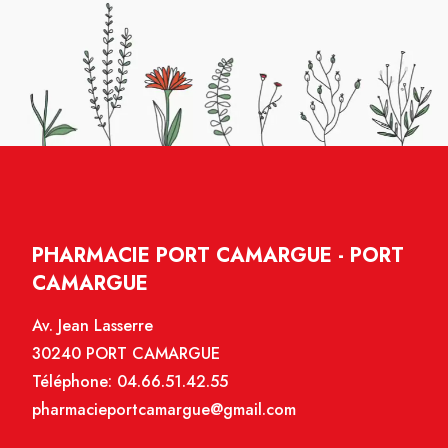
PHARMACIE PORT CAMARGUE - PORT
CAMARGUE
Av. Jean Lasserre
30240 PORT CAMARGUE
Téléphone:
04.66.51.42.55
pharmacieportcamargue@gmail.com