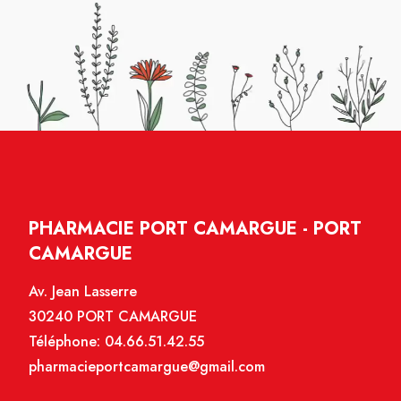
PHARMACIE PORT CAMARGUE - PORT
CAMARGUE
Av. Jean Lasserre
30240 PORT CAMARGUE
Téléphone:
04.66.51.42.55
pharmacieportcamargue@gmail.com