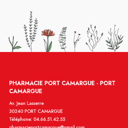
PHARMACIE PORT CAMARGUE - PORT
CAMARGUE
Av. Jean Lasserre
30240 PORT CAMARGUE
Téléphone:
04.66.51.42.55
pharmacieportcamargue@gmail.com