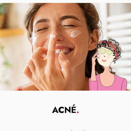
ACNÉ
.